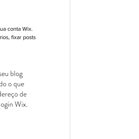
sua conta Wix. 
os, fixar posts 
seu blog 
do o que 
dereço de 
ogin Wix. 