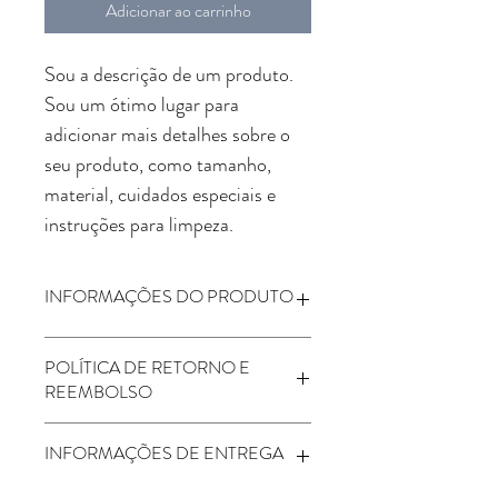
Adicionar ao carrinho
Sou a descrição de um produto. 
Sou um ótimo lugar para 
adicionar mais detalhes sobre o 
seu produto, como tamanho, 
material, cuidados especiais e 
instruções para limpeza.
INFORMAÇÕES DO PRODUTO
Sou um detalhe do produto. Sou um 
POLÍTICA DE RETORNO E
ótimo lugar para adicionar mais detalhes 
REEMBOLSO
sobre o seu produto, como tamanho, 
material, cuidados especiais e instruções 
Sou a política de Retorno e Reembolso. 
para limpeza. Este também é um ótimo 
INFORMAÇÕES DE ENTREGA
Sou um ótimo lugar para que seus clientes 
lugar para escrever o que torna seu 
saibam o que fazer caso estejam 
produto especial e como seus clientes 